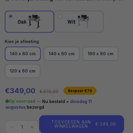
Oak
Wit
Kies je afmeting
140 x 60 cm
140 x 80 cm
160 x 80 cm
120 x 60 cm
Verkoopprijs
Reguliere prijs
€349,00
€419,00
Bespaar €70
Op voorraad —
Nu besteld =
dinsdag 11
augustus
bezorgd
TOEVOEGEN AAN
€ 349,00
WINKELWAGEN