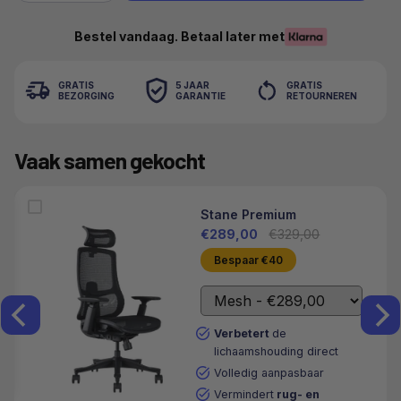
Bestel vandaag. Betaal later met
GRATIS
5 JAAR
GRATIS
BEZORGING
GARANTIE
RETOURNEREN
Vaak samen gekocht
Stane Premium
€289,00
€329,00
Bespaar €40
Verbetert
de
lichaamshouding direct
Volledig aanpasbaar
Vermindert
rug- en