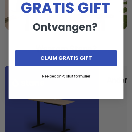
GRATIS GIFT
Ontvangen?
Waarom Stane?
CLAIM GRATIS GIFT
Nee bedankt, sluit formulier
Andere