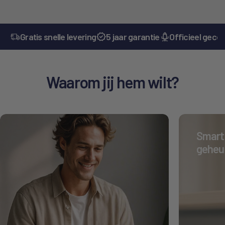
Gratis snelle levering
5 jaar garantie
Officieel gecer
Waarom jij hem wilt?
Smart 
geheu