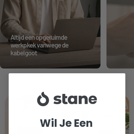
Altijd een opgeruimde
werkpkek vanwege de
kabelgoot
Wil Je Een