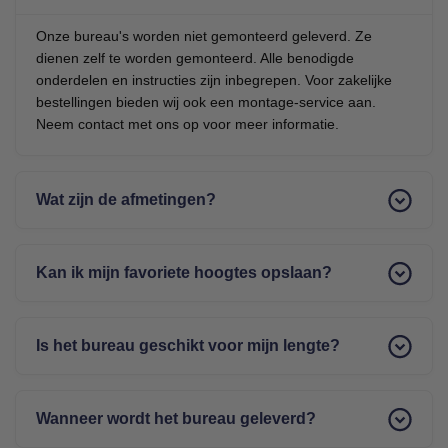
Onze bureau's worden niet gemonteerd geleverd. Ze
dienen zelf te worden gemonteerd. Alle benodigde
onderdelen en instructies zijn inbegrepen. Voor zakelijke
bestellingen bieden wij ook een montage-service aan.
Neem contact met ons op voor meer informatie.
Wat zijn de afmetingen?
Wij hebben 3 formaten bureau's.
140x60
cm -
140x80cm
-
160x80cm
.
Kan ik mijn favoriete hoogtes opslaan?
Je kunt kiezen uit de kleurcombinatie Oak-Zwart of Wit-
Wit.
Ja, het bureau heeft 4 geheugenstanden. Hiermee kun je
jouw ideale zit- en stahoogtes opslaan en met één druk
Is het bureau geschikt voor mijn lengte?
op de knop instellen.
Het bureau is geschikt voor gebruikers tot 1,65-1,93 m.
Met een verstelbare hoogte van het frame van 70 cm tot
Wanneer wordt het bureau geleverd?
115 cm (+het blad van 1,8cm) kun je zowel zittend als