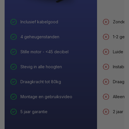
Inclusief kabelgood
Zonder 
4 geheugenstanden
1-2 geh
Stille motor - <45 decibel
Luide mo
Stevig in alle hoogten
Instabie
Draagkracht tot 80kg
Draagkr
Montage en gebruiksvideo
Alleen p
5 jaar garantie
2 jaar g