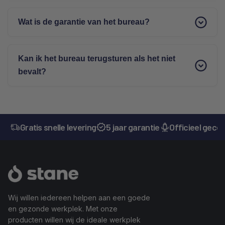
staand comfortabel werken.
De bureau's worden binnen 1-3 werkdagen na bestelling
geleverd, zodat je snel van je nieuwe bureau kunt
Wat is de garantie van het bureau?
genieten.
Met
5 jaar garantie
zit én sta je altijd goed. Wij geloven in
kwaliteit die lang meegaat. Mocht er toch iets zijn? Dan
Kan ik het bureau terugsturen als het niet
staan wij voor je klaar!
bevalt?
Absoluut. Alle klanten krijgen een 30 dagen proefperiode
op alle producten. Bevalt het product niet? Dan kan deze
kosteloos worden teruggestuurd.
Gratis snelle levering
5 jaar garantie
Officieel gecer
Wij willen iedereen helpen aan een goede
en gezonde werkplek. Met onze
producten willen wij de ideale werkplek