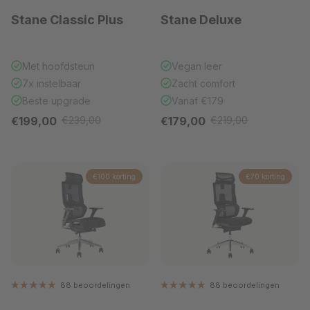
Stane Classic Plus
Stane Deluxe
Met hoofdsteun
Vegan leer
7x instelbaar
Zacht comfort
Beste upgrade
Vanaf €179
Verkoopprijs
Verkoopprijs
€199,00
€239,00
€179,00
€219,00
Reguliere prijs
Reguliere prijs
€100 korting
€70 korting
88 beoordelingen
88 beoordelingen