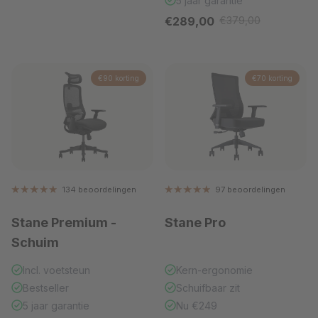
5 jaar garantie
Verkoopprijs
€289,00
€379,00
Reguliere prijs
€90 korting
€70 korting
134 beoordelingen
97 beoordelingen
Stane Premium
-
Stane Pro
Schuim
Incl. voetsteun
Kern-ergonomie
Bestseller
Schuifbaar zit
5 jaar garantie
Nu €249