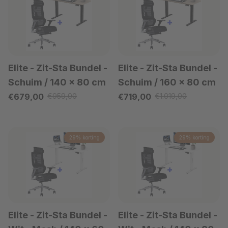
Elite - Zit-Sta Bundel
-
Elite - Zit-Sta Bundel
-
Schuim / 140 x 80 cm
Schuim / 160 x 80 cm
Verkoopprijs
Verkoopprijs
€679,00
€959,00
€719,00
€1.019,00
Reguliere prijs
Reguliere prijs
29% korting
29% korting
Elite - Zit-Sta Bundel -
Elite - Zit-Sta Bundel -