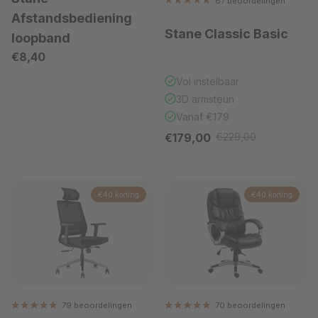
67 beoordelingen
Afstandsbediening
Stane Classic Basic
loopband
Reguliere prijs
€8,40
Vol instelbaar
3D armsteun
Vanaf €179
Verkoopprijs
€179,00
€229,00
Reguliere prijs
€40 korting
€40 korting
79 beoordelingen
70 beoordelingen