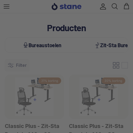
Ga naar inhoud
Account
Win
Producten
Bureaustoelen
Zit-Sta Bureau
Filter
31% korting
30% korting
Classic Plus - Zit-Sta
Classic Plus - Zit-Sta