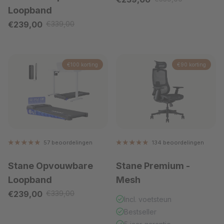
Loopband
Verkoopprijs
€239,00
€339,00
Reguliere prijs
€100 korting
€90 korting
57 beoordelingen
134 beoordelingen
Stane Opvouwbare
Stane Premium
-
Loopband
Mesh
Verkoopprijs
€239,00
€339,00
Reguliere prijs
Incl. voetsteun
Bestseller