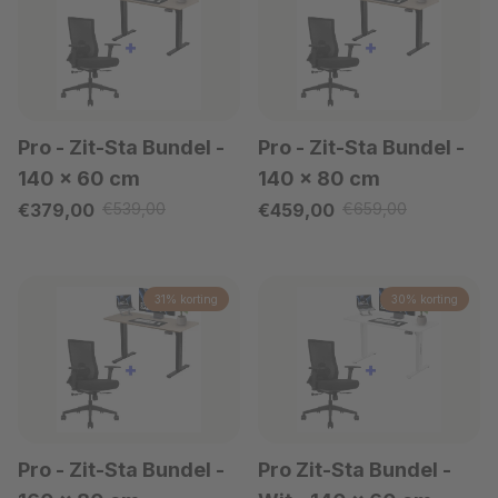
Pro - Zit-Sta Bundel
-
Pro - Zit-Sta Bundel
-
140 x 60 cm
140 x 80 cm
Verkoopprijs
Verkoopprijs
€379,00
€539,00
€459,00
€659,00
Reguliere prijs
Reguliere prijs
31% korting
30% korting
Pro - Zit-Sta Bundel
-
Pro Zit-Sta Bundel -