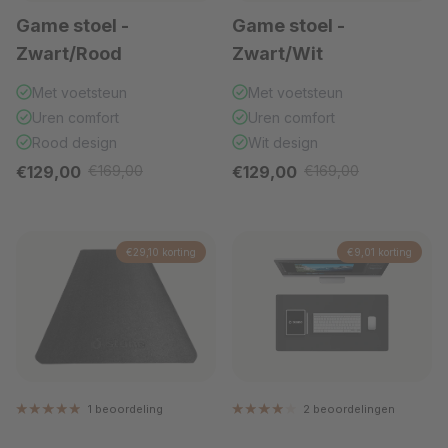
Game stoel -
Game stoel -
Zwart/Rood
Zwart/Wit
Met voetsteun
Met voetsteun
Uren comfort
Uren comfort
Rood design
Wit design
Verkoopprijs
Verkoopprijs
€129,00
€169,00
€129,00
€169,00
Reguliere prijs
Reguliere prijs
€29,10 korting
€9,01 korting
1 beoordeling
2 beoordelingen