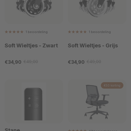
1 beoordeling
1 beoordeling
Soft Wieltjes
- Zwart
Soft Wieltjes
- Grijs
Verkoopprijs
Verkoopprijs
€34,90
€49,00
€34,90
€49,00
Reguliere prijs
Reguliere prijs
€50 korting
Stane