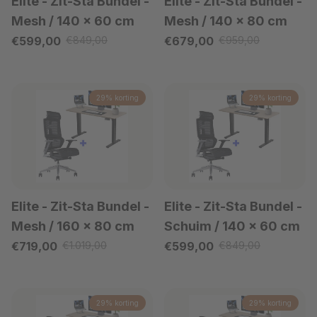
Elite - Zit-Sta Bundel
-
Elite - Zit-Sta Bundel
-
Mesh / 140 x 60 cm
Mesh / 140 x 80 cm
Verkoopprijs
Verkoopprijs
€599,00
€849,00
€679,00
€959,00
Reguliere prijs
Reguliere prijs
29% korting
29% korting
Elite - Zit-Sta Bundel
-
Elite - Zit-Sta Bundel
-
Mesh / 160 x 80 cm
Schuim / 140 x 60 cm
Verkoopprijs
Verkoopprijs
€719,00
€1.019,00
€599,00
€849,00
Reguliere prijs
Reguliere prijs
29% korting
29% korting