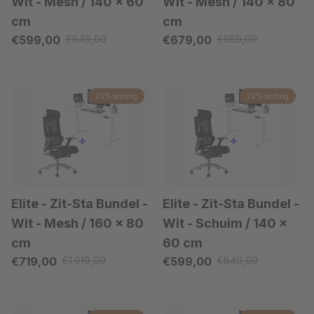
Wit
- Mesh / 140 x 60
Wit
- Mesh / 140 x 80
cm
cm
Verkoopprijs
Verkoopprijs
€599,00
€849,00
€679,00
€959,00
Reguliere prijs
Reguliere prijs
29% korting
29% korting
Elite - Zit-Sta Bundel -
Elite - Zit-Sta Bundel -
Wit
- Mesh / 160 x 80
Wit
- Schuim / 140 x
cm
60 cm
Verkoopprijs
Verkoopprijs
€719,00
€1.019,00
€599,00
€849,00
Reguliere prijs
Reguliere prijs