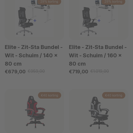
29% korting
29% korting
Elite - Zit-Sta Bundel -
Elite - Zit-Sta Bundel -
Wit
- Schuim / 140 x
Wit
- Schuim / 160 x
80 cm
80 cm
Verkoopprijs
Verkoopprijs
€679,00
€959,00
€719,00
€1.019,00
Reguliere prijs
Reguliere prijs
€40 korting
€40 korting