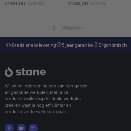
Verkoopprijs
Verkoopprijs
€299,00
€389,00
€249,00
€319,00
Reguliere prijs
Reguliere prijs
1
2
·
Volgende »
Gratis snelle levering
5 jaar garantie
Ergonomisch g
Wij willen iedereen helpen aan een goede
en gezonde werkplek. Met onze
producten willen wij de ideale werkplek
creëren waar je nog efficiënter en
productiever te werk kunt gaan.
Facebook
YouTube
Instagram