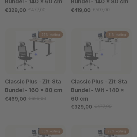
Bundel
- 140 x 60 cm
Bundel
- 140 x 80 cm
Verkoopprijs
Verkoopprijs
€329,00
€477,00
€419,00
€597,00
Reguliere prijs
Reguliere prijs
29% korting
31% korting
Classic Plus - Zit-Sta
Classic Plus - Zit-Sta
Bundel
- 160 x 80 cm
Bundel - Wit
- 140 x
Verkoopprijs
60 cm
€469,00
€659,00
Reguliere prijs
Verkoopprijs
€329,00
€477,00
Reguliere prijs
30% korting
29% korting