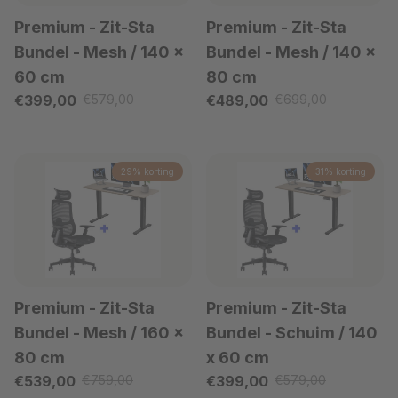
Premium - Zit-Sta
Premium - Zit-Sta
Bundel
- Mesh / 140 x
Bundel
- Mesh / 140 x
60 cm
80 cm
Verkoopprijs
Verkoopprijs
€399,00
€579,00
€489,00
€699,00
Reguliere prijs
Reguliere prijs
29% korting
31% korting
Premium - Zit-Sta
Premium - Zit-Sta
Bundel
- Mesh / 160 x
Bundel
- Schuim / 140
80 cm
x 60 cm
Verkoopprijs
Verkoopprijs
€539,00
€759,00
€399,00
€579,00
Reguliere prijs
Reguliere prijs