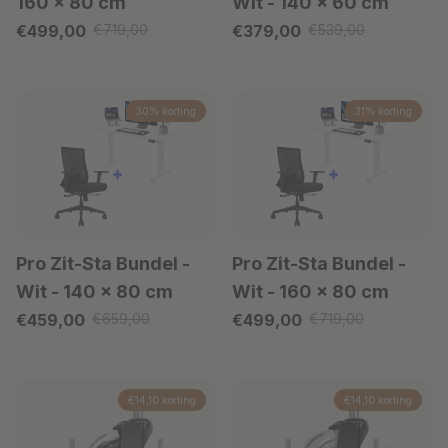
160 x 80 cm
Wit
- 140 x 60 cm
Verkoopprijs
Verkoopprijs
€499,00
€719,00
€379,00
€539,00
Reguliere prijs
Reguliere prijs
30% korting
31% korting
Pro Zit-Sta Bundel -
Pro Zit-Sta Bundel -
Wit
- 140 x 80 cm
Wit
- 160 x 80 cm
Verkoopprijs
Verkoopprijs
€459,00
€659,00
€499,00
€719,00
Reguliere prijs
Reguliere prijs
€14,10 korting
€14,10 korting