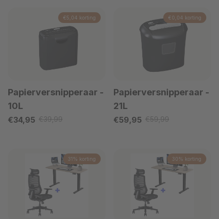
€5,04 korting
€0,04 korting
Papierversnipperaar
-
Papierversnipperaar
-
10L
21L
Verkoopprijs
Verkoopprijs
€34,95
€39,99
€59,95
€59,99
Reguliere prijs
Reguliere prijs
31% korting
30% korting