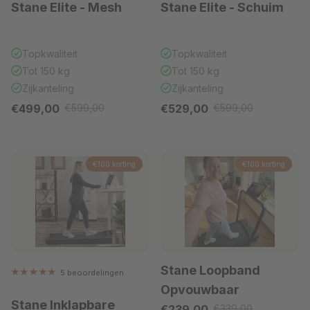
Stane Elite
- Mesh
Stane Elite
- Schuim
Topkwaliteit
Topkwaliteit
Tot 150 kg
Tot 150 kg
Zijkanteling
Zijkanteling
Verkoopprijs
Verkoopprijs
€499,00
€599,00
€529,00
€599,00
Reguliere prijs
Reguliere prijs
€100 korting
€100 korting
Stane Loopband
5 beoordelingen
Opvouwbaar
Stane Inklapbare
Verkoopprijs
€239,00
€339,00
Reguliere prijs