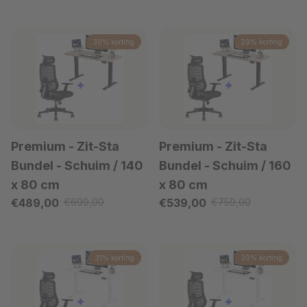
30% korting
29% korting
Premium - Zit-Sta
Premium - Zit-Sta
Bundel
- Schuim / 140
Bundel
- Schuim / 160
x 80 cm
x 80 cm
Verkoopprijs
Verkoopprijs
€489,00
€699,00
€539,00
€759,00
Reguliere prijs
Reguliere prijs
31% korting
30% korting