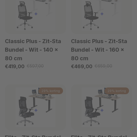
Classic Plus - Zit-Sta
Classic Plus - Zit-Sta
Bundel - Wit
- 140 x
Bundel - Wit
- 160 x
80 cm
80 cm
Verkoopprijs
Verkoopprijs
€419,00
€597,00
€469,00
€659,00
Reguliere prijs
Reguliere prijs
29% korting
29% korting