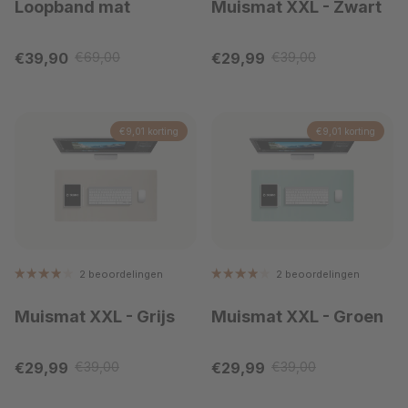
Loopband mat
Muismat XXL
- Zwart
Verkoopprijs
Verkoopprijs
€39,90
€69,00
€29,99
€39,00
Reguliere prijs
Reguliere prijs
€9,01 korting
€9,01 korting
2 beoordelingen
2 beoordelingen
Muismat XXL
- Grijs
Muismat XXL
- Groen
Verkoopprijs
Verkoopprijs
€29,99
€39,00
€29,99
€39,00
Reguliere prijs
Reguliere prijs