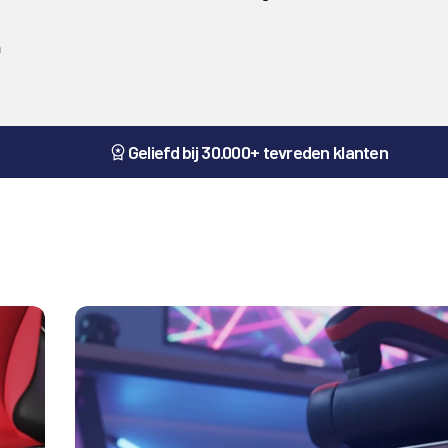
n
Geliefd bij 30.000+ tevreden klanten