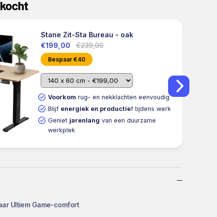
kocht
Stane Zit-Sta Bureau - oak
€199,00
€239,00
Bespaar €40
Voorkom
rug- en nekklachten eenvoudig
Blijf
energiek en productie
f tijdens werk
Geniet
jarenlang
van een duurzame
werkplek
vaar Ultiem Game-comfort