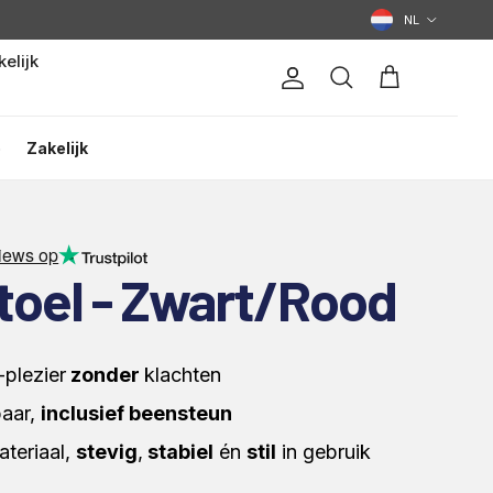
Land/Regio
NL
elijk
Account
Winkelwagen
Zoeken
p
Zakelijk
iews op
toel - Zwart/Rood
plezier
zonder
klachten
baar,
inclusief beensteun
teriaal,
stevig
,
stabiel
én
stil
in gebruik