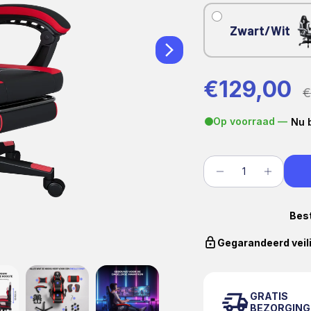
Zwart/Wit
Verkooppr
€129,00
€
Op voorraad —
Nu 
Best
Gegarandeerd veil
GRATIS
BEZORGING