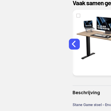
Vaak samen ge
Stane Zit-Sta Bureau - wit
€199,00
€239,00
Bespaar €40
Voorkom
rug- en nekklachten eenvoudig
Blijf
energiek en productie
f tijdens werk
Geniet
jarenlang
van een duurzame
werkplek
Beschrijving
Stane Game stoel – Er