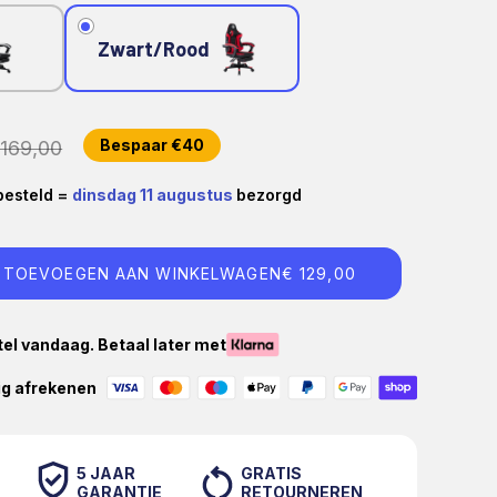
Zwart/Rood
ijs
Reguliere prijs
Bespaar €40
169,00
besteld =
dinsdag 11 augustus
bezorgd
TOEVOEGEN AAN WINKELWAGEN
€ 129,00
el vandaag. Betaal later met
ig afrekenen
5 JAAR
GRATIS
GARANTIE
RETOURNEREN