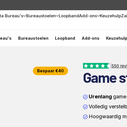
Sta Bureau's
Bureaustoelen
Loopband
Add-ons
Keuzehulp
Zak
reau's
Bureaustoelen
Loopband
Add-ons
Keuzehul
550
rev
Bespaar €40
Game s
Urenlang
game-
Volledig verstel
Hoogwaardig ma