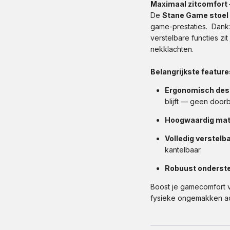
Maximaal zitcomfort 
De
Stane Game stoe
game-prestaties. Dankz
verstelbare functies z
nekklachten.
Belangrijkste feature
Ergonomisch des
blijft — geen door
Hoogwaardig mat
Volledig verstelb
kantelbaar.
Robuust onderstel
Boost je gamecomfort 
fysieke ongemakken ach