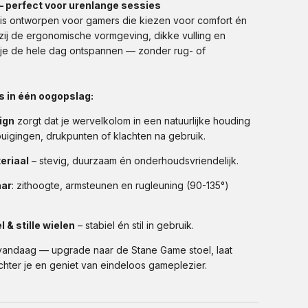
– perfect voor urenlange sessies
l
is ontworpen voor gamers die kiezen voor comfort én
ij de ergonomische vormgeving, dikke vulling en
it je de hele dag ontspannen — zonder rug- of
s in één oogopslag:
ign
zorgt dat je wervelkolom in een natuurlijke houding
buigingen, drukpunten of klachten na gebruik.
eriaal
– stevig, duurzaam én onderhoudsvriendelijk.
aar
: zithoogte, armsteunen en rugleuning (90-135°)
 & stille wielen
– stabiel én stil in gebruik.
vandaag — upgrade naar de Stane Game stoel, laat
ter je en geniet van eindeloos gameplezier.