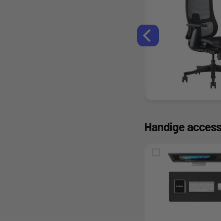
Stane Opvouwbare Loopband
€239,00
€339,00
Bespaar €100
Fit worden
tijdens het werk
Makkelijk op te bergen
Direct
klaar
voor gebruik
Handige access