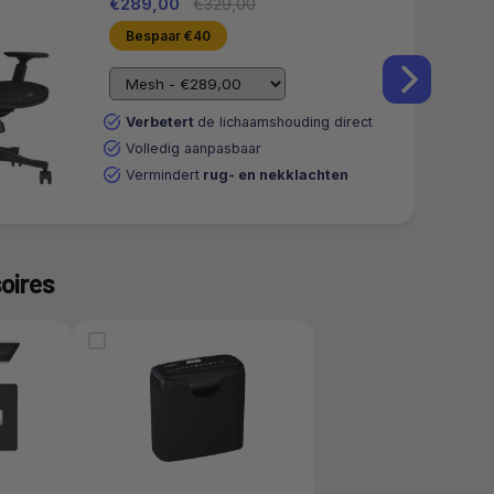
€289,00
€329,00
Bespaar €40
Verbetert
de lichaamshouding direct
Volledig aanpasbaar
Vermindert
rug- en nekklachten
oires