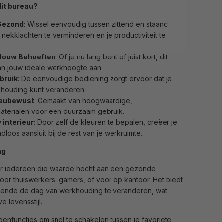
it bureau?
Gezond
: Wissel eenvoudig tussen zittend en staand
nekklachten te verminderen en je productiviteit te
Jouw Behoeften
: Of je nu lang bent of juist kort, dit
an jouw ideale werkhoogte aan.
bruik
: De eenvoudige bediening zorgt ervoor dat je
 houding kunt veranderen.
ieubewust
: Gemaakt van hoogwaardige,
 materialen voor een duurzaam gebruik.
w interieur:
Door zelf de kleuren te bepalen, creëer je
loos aansluit bij de rest van je werkruimte.
ng
oor iedereen die waarde hecht aan een gezonde
oor thuiswerkers, gamers, of voor op kantoor. Het biedt
durende de dag van werkhouding te veranderen, wat
e levensstijl.
nfuncties om snel te schakelen tussen je favoriete