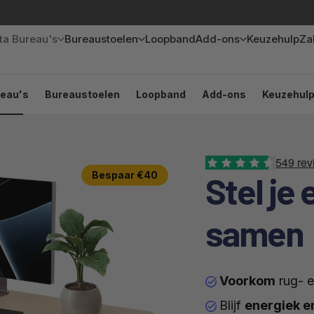
Sta Bureau's
Bureaustoelen
Loopband
Add-ons
Keuzehulp
Zak
reau's
Bureaustoelen
Loopband
Add-ons
Keuzehul
549
rev
Bespaar €40
Stel je
samen
Voorkom
rug- e
Blijf
energiek e