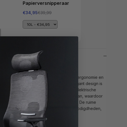
Papierversnipperaar
€34,95
€39,99
sta bureau zelf samen
a bureau biedt de perfecte combinatie van ergonomie en
k. Met een stevige constructie en een elegant design is
zowel thuis- als kantoorwerk. Dankzij de elektrische
e moeiteloos wisselen tussen zitten en staan, waardoor
uding behoudt en rugklachten voorkomt. De ruime
iedt voldoende ruimte voor al je werkbenodigdheden,
erdere beeldschermen.