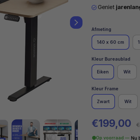
Geniet
jarenlan
Afmeting
140 x 60 cm
Kleur Bureaublad
Eiken
Wit
Kleur Frame
Zwart
Wit
Verkooppr
€199,00
€
Op voorraad —
Nu 