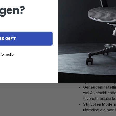
En wat als je dan ook 
gen?
Kies eenvoudig het form
kleur van het bureaubl
alleen ergonomisch vera
en stijl.
Belangrijkste kenme
S GIFT
Elektrische Hoogt
de hoogte van het
knop.
 formulier
Stevig en Duurz
die zorgen voor sta
gebruik.
Ruim Werkopperv
apparatuur, zodat 
Geheugeninstell
wel 4 verschillend
favoriete positie k
Stijlvol en Moder
uitstraling die pa