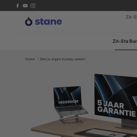
Ga naar inhoud
Facebook
YouTube
Instagram
Zit-
Zit-Sta Bu
Home
Stel je eigen bureau samen