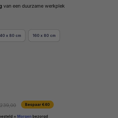
g
van een duurzame werkplek
140 x 80 cm
160 x 80 cm
ijs
Reguliere prijs
Bespaar €40
239,00
besteld =
Morgen
bezorgd