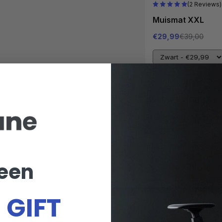
(2 Reviews)
Muismat XXL
€29,99
€39,00
Beschrijving
Stel jouw ideale zit-
Een elektrische zit-st
stijl voor jouw werkple
dit bureau ideaal voor 
 een
hoogteverstelling kun j
je een gezonde werkho
tafelbladoppervlakte b
 GIFT
van een laptop tot me