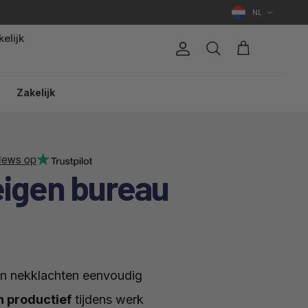
Land/Regio
NL
elijk
Account
Winkelwagen
Zoeken
p
Zakelijk
iews op
 eigen bureau
n nekklachten eenvoudig
n productief
tijdens werk