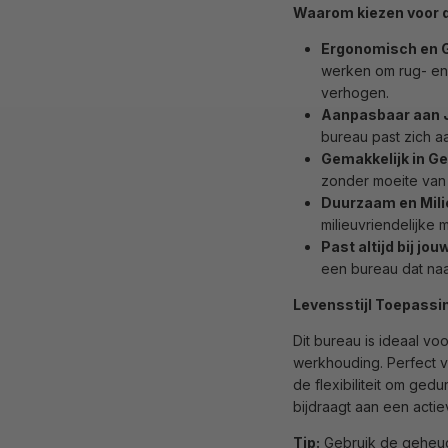
Waarom kiezen voor d
Ergonomisch en 
werken om rug- en 
verhogen.
Aanpasbaar aan 
bureau past zich a
Gemakkelijk in Ge
zonder moeite van
Duurzaam en Mil
milieuvriendelijke
Past altijd bij jou
een bureau dat naad
Levensstijl Toepassi
Dit bureau is ideaal v
werkhouding. Perfect v
de flexibiliteit om ge
bijdraagt aan een actiev
Tip:
Gebruik de geheuge