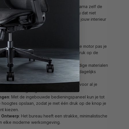
nog het bureau zelf kunt samenstellen?
aat dat bij jouw ruimte past en bepaal daarna zelf de
ad én het frame. Zo ontwerp je een bureau dat niet
ntwoord is, maar ook perfect aansluit op jouw interieur
rken
everstelling
: Dankzij de stille en krachtige motor pas je
 bureau eenvoudig aan, met slechts één druk op de
aam
: Het bureau is gemaakt van hoogwaardige materialen
biliteit en een lange levensduur, zelfs bij dagelijks
lak
: Het tafelblad biedt voldoende ruimte voor al je
je efficiënt en georganiseerd kunt werken.
ingen
: Met de ingebouwde bedieningspaneel kun je tot
e hoogtes opslaan, zodat je met één druk op de knop je
unt kiezen.
n Ontwerp
: Het bureau heeft een strakke, minimalistische
st in elke moderne werkomgeving.